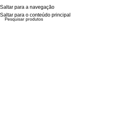
Dinamização E-commerce
Menu
Saltar para a navegação
Saltar para o conteúdo principal
i4.0
Início
Dinamização E-commerce i4.0