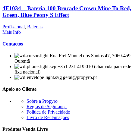
4F1034 – Bateria 100 Brocade Crown Mine To Red,
Green, Blue Peony S Effect
Profissional
,
Baterias
Mais Info
Contactos
Rua Frei Manuel dos Santos 47, 3060-459
Ourentã​
+351 231 419 010 (chamada para rede
fixa nacional)
geral@propyro.pt
Apoio ao Cliente
Sobre a Propyro
Regras de Segurança
Política de Privacidade
Livro de Reclamações
Produtos Venda Livre