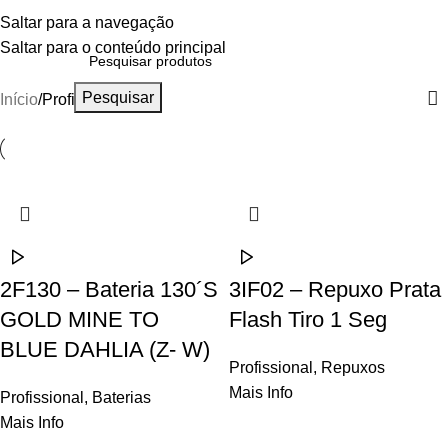
Profissional
Menu
Saltar para a navegação
Saltar para o conteúdo principal
Categorias
Pesquisar
Início
Profissional
2F130 – Bateria 130´S
3IF02 – Repuxo Prata
GOLD MINE TO
Flash Tiro 1 Seg
BLUE DAHLIA (Z- W)
Profissional
,
Repuxos
Mais Info
Profissional
,
Baterias
Mais Info