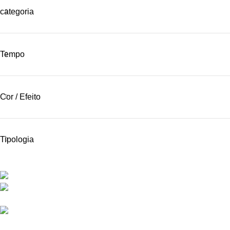
categoria
Tempo
Cor / Efeito
Tipologia
Contactos
Rua Frei Manuel dos Santos 47, 3060-459 Ourentã​
+351 231 419 010 (chamada para rede fixa
nacional)
geral@propyro.pt