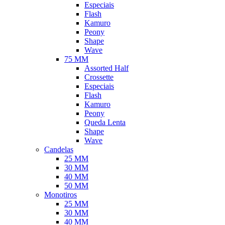
Especiais
Flash
Kamuro
Peony
Shape
Wave
75 MM
Assorted Half
Crossette
Especiais
Flash
Kamuro
Peony
Queda Lenta
Shape
Wave
Candelas
25 MM
30 MM
40 MM
50 MM
Monotiros
25 MM
30 MM
40 MM