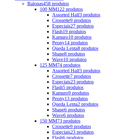
Balonas
458 produtos
100 MM
122 produtos
Assorted Half
3 produtos
Crossette
9 produtos
Especiais
27 produtos
Flash
19 produtos
Kamuro
10 produtos
Peony
14 produtos
Queda Lenta
8 produtos
Shape
8 produtos
Wave
10 produtos
125 MM
74 produtos
Assorted Half
3 produtos
Crossette
7 produtos
Especiais
23 produtos
Flash
5 produtos
Kamuro
9 produtos
Peony
13 produtos
Queda Lenta
2 produtos
Shape
6 produtos
Wave
6 produtos
150 MM
73 produtos
Crossette
9 produtos
Especiais
23 produtos
Flash
6 produtos