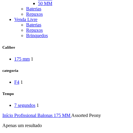
50 MM
Baterias
Repuxos
Venda Livre
Baterias
Repuxos
Brinquedos
Calibre
175 mm
1
categoria
F4
1
Tempo
7 segundos
1
Início
Profissional
Balonas
175 MM
Assorted Peony
Apenas um resultado