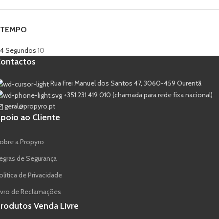
TEMPO
4 Segundos
10
ontactos
Rua Frei Manuel dos Santos 47, 3060-459 Ourentã​
+351 231 419 010 (chamada para rede fixa nacional)
geral@propyro.pt
poio ao Cliente
obre a Propyro
egras de Segurança
olítica de Privacidade
ivro de Reclamações
rodutos Venda Livre