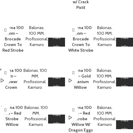
w/ Crack
Pistil
Balona 100
Balonas
,
Balona 100
Balonas
,
mm –
100 MM
,
mm –
100 MM
,
Mais
Mais
Brocade
Profissional
,
Brocade
Profissional
,
Crown To
Kamuro
Crown To
Kamuro
Info
Info
Red Strobe
White Strobe
Balona 100
Balonas
,
100
Balona 100
Balonas
,
mm –
MM
,
mm – Gold
100 MM
,
Mais
Mais
Flower
Profissional
,
Titanium
Profissional
,
Info
Info
Crown
Kamuro
Willow
Kamuro
Balona 100
Balonas
,
100
Balona 100
Balonas
,
mm – Red
MM
,
mm – Red
100 MM
,
Mais
Strobe
Profissional
,
Strobe
Profissional
,
Mais
Info
Willow
Kamuro
Willow W/
Kamuro
Info
Dragon Eggs