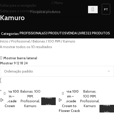
Menu
Saltar para a navegação
Saltar para o conteúdo principal
Kamuro
PROFISSIONAL
653 PRODUTOS
VENDA LIVRE
322 PRODUTOS
Categorias
Início
Profissional
Balonas
100 MM
Kamuro
A mostrar todos os 10 resultados
Mostrar barra lateral
Mostrar
9
12
18
24
Balona 100
Balonas
,
100
Balona 100
Balonas
,
mm –
MM
,
mm –
100 MM
,
Mais
Brocade
Profissional
,
Brocade
Profissional
,
Mais
Info
Crown
Kamuro
Crown to
Kamuro
Flower Crack
Info