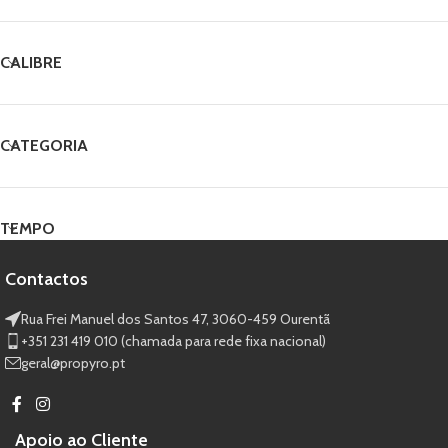
CALIBRE
CATEGORIA
TEMPO
Contactos
Rua Frei Manuel dos Santos 47, 3060-459 Ourentã​
+351 231 419 010 (chamada para rede fixa nacional)
geral@propyro.pt
Apoio ao Cliente