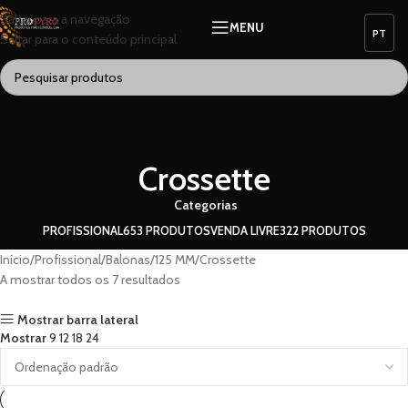
Saltar para a navegação
MENU
Saltar para o conteúdo principal
Crossette
Categorias
PROFISSIONAL
653 PRODUTOS
VENDA LIVRE
322 PRODUTOS
Início
Profissional
Balonas
125 MM
Crossette
A mostrar todos os 7 resultados
Mostrar barra lateral
Mostrar
9
12
18
24