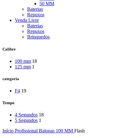
50 MM
Baterias
Repuxos
Venda Livre
Baterias
Repuxos
Brinquedos
Calibre
100 mm
18
125 mm
1
categoria
F4
19
Tempo
4 Segundos
18
5 Segundos
1
Início
Profissional
Balonas
100 MM
Flash