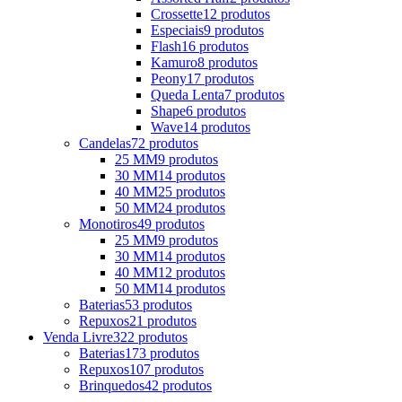
Crossette
12 produtos
Especiais
9 produtos
Flash
16 produtos
Kamuro
8 produtos
Peony
17 produtos
Queda Lenta
7 produtos
Shape
6 produtos
Wave
14 produtos
Candelas
72 produtos
25 MM
9 produtos
30 MM
14 produtos
40 MM
25 produtos
50 MM
24 produtos
Monotiros
49 produtos
25 MM
9 produtos
30 MM
14 produtos
40 MM
12 produtos
50 MM
14 produtos
Baterias
53 produtos
Repuxos
21 produtos
Venda Livre
322 produtos
Baterias
173 produtos
Repuxos
107 produtos
Brinquedos
42 produtos