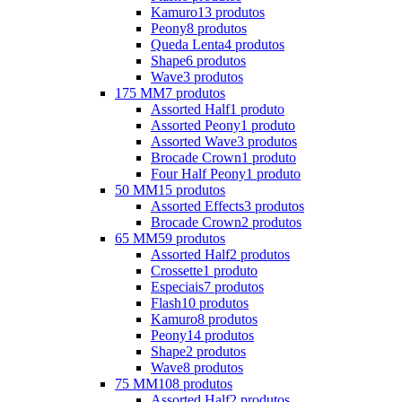
Kamuro
13 produtos
Peony
8 produtos
Queda Lenta
4 produtos
Shape
6 produtos
Wave
3 produtos
175 MM
7 produtos
Assorted Half
1 produto
Assorted Peony
1 produto
Assorted Wave
3 produtos
Brocade Crown
1 produto
Four Half Peony
1 produto
50 MM
15 produtos
Assorted Effects
3 produtos
Brocade Crown
2 produtos
65 MM
59 produtos
Assorted Half
2 produtos
Crossette
1 produto
Especiais
7 produtos
Flash
10 produtos
Kamuro
8 produtos
Peony
14 produtos
Shape
2 produtos
Wave
8 produtos
75 MM
108 produtos
Assorted Half
2 produtos