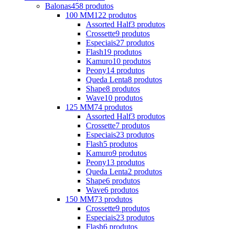
Balonas
458 produtos
100 MM
122 produtos
Assorted Half
3 produtos
Crossette
9 produtos
Especiais
27 produtos
Flash
19 produtos
Kamuro
10 produtos
Peony
14 produtos
Queda Lenta
8 produtos
Shape
8 produtos
Wave
10 produtos
125 MM
74 produtos
Assorted Half
3 produtos
Crossette
7 produtos
Especiais
23 produtos
Flash
5 produtos
Kamuro
9 produtos
Peony
13 produtos
Queda Lenta
2 produtos
Shape
6 produtos
Wave
6 produtos
150 MM
73 produtos
Crossette
9 produtos
Especiais
23 produtos
Flash
6 produtos