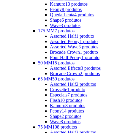
Kamuro
13 produtos
Peony
8 produtos
Queda Lenta
4 produtos
Shape
6 produtos
Wave
3 produtos
175 MM
7 produtos
Assorted Half
1 produto
Assorted Peony
1 produto
Assorted Wave
3 produtos
Brocade Crown
1 produto
Four Half Peony
1 produto
50 MM
15 produtos
Assorted Effects
3 produtos
Brocade Crown
2 produtos
65 MM
59 produtos
Assorted Half
2 produtos
Crossette
1 produto
Especiais
7 produtos
Flash
10 produtos
Kamuro
8 produtos
Peony
14 produtos
Shape
2 produtos
Wave
8 produtos
75 MM
108 produtos
Assorted Half
2 produtos