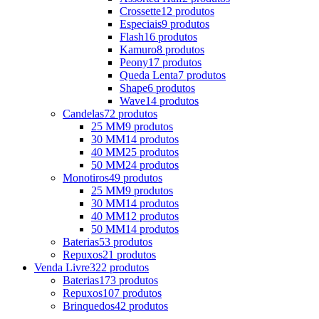
Crossette
12 produtos
Especiais
9 produtos
Flash
16 produtos
Kamuro
8 produtos
Peony
17 produtos
Queda Lenta
7 produtos
Shape
6 produtos
Wave
14 produtos
Candelas
72 produtos
25 MM
9 produtos
30 MM
14 produtos
40 MM
25 produtos
50 MM
24 produtos
Monotiros
49 produtos
25 MM
9 produtos
30 MM
14 produtos
40 MM
12 produtos
50 MM
14 produtos
Baterias
53 produtos
Repuxos
21 produtos
Venda Livre
322 produtos
Baterias
173 produtos
Repuxos
107 produtos
Brinquedos
42 produtos