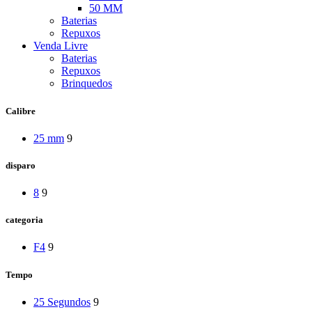
50 MM
Baterias
Repuxos
Venda Livre
Baterias
Repuxos
Brinquedos
Calibre
25 mm
9
disparo
8
9
categoria
F4
9
Tempo
25 Segundos
9