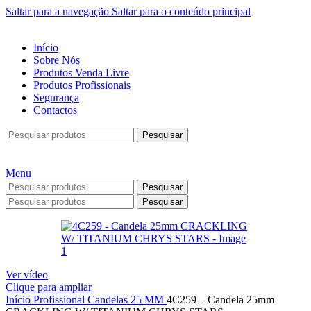
Saltar para a navegação
Saltar para o conteúdo principal
Início
Sobre Nós
Produtos Venda Livre
Produtos Profissionais
Segurança
Contactos
Pesquisar
Menu
Pesquisar
Pesquisar
Ver vídeo
Clique para ampliar
Início
Profissional
Candelas
25 MM
4C259 – Candela 25mm