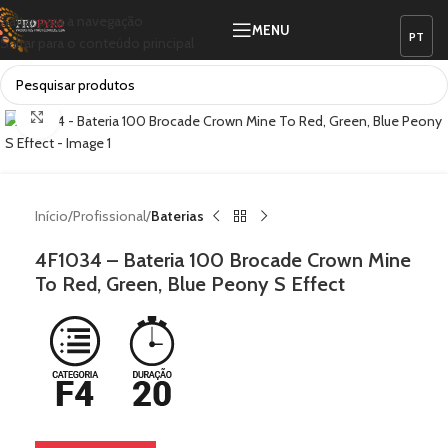
Saltar para a navegação
MENU
Saltar para o conteúdo principal
Ver vídeo
Clique para ampliar
Início
Profissional
Baterias
4F1034 – Bateria 100 Brocade Crown Mine
To Red, Green, Blue Peony S Effect