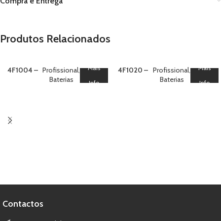
Compra e Entrega
Produtos Relacionados
Mais
Mais
4F1004 –
Profissional
,
4F1020 –
Profissional
,
Bateria 100
Baterias
Bateria 100
Baterias
Info
Info
Crossette
Crack
Bouquet
Willow
Crossette
Contactos