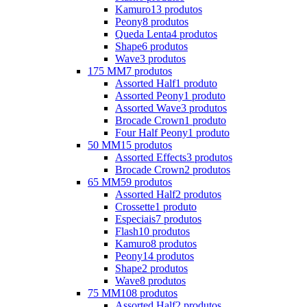
Kamuro
13 produtos
Peony
8 produtos
Queda Lenta
4 produtos
Shape
6 produtos
Wave
3 produtos
175 MM
7 produtos
Assorted Half
1 produto
Assorted Peony
1 produto
Assorted Wave
3 produtos
Brocade Crown
1 produto
Four Half Peony
1 produto
50 MM
15 produtos
Assorted Effects
3 produtos
Brocade Crown
2 produtos
65 MM
59 produtos
Assorted Half
2 produtos
Crossette
1 produto
Especiais
7 produtos
Flash
10 produtos
Kamuro
8 produtos
Peony
14 produtos
Shape
2 produtos
Wave
8 produtos
75 MM
108 produtos
Assorted Half
2 produtos