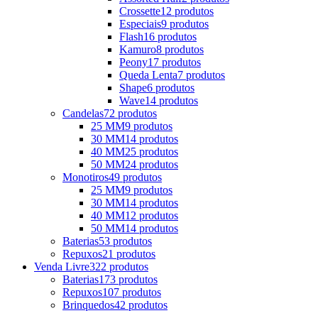
Crossette
12 produtos
Especiais
9 produtos
Flash
16 produtos
Kamuro
8 produtos
Peony
17 produtos
Queda Lenta
7 produtos
Shape
6 produtos
Wave
14 produtos
Candelas
72 produtos
25 MM
9 produtos
30 MM
14 produtos
40 MM
25 produtos
50 MM
24 produtos
Monotiros
49 produtos
25 MM
9 produtos
30 MM
14 produtos
40 MM
12 produtos
50 MM
14 produtos
Baterias
53 produtos
Repuxos
21 produtos
Venda Livre
322 produtos
Baterias
173 produtos
Repuxos
107 produtos
Brinquedos
42 produtos