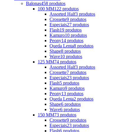
Balonas
458 produtos
100 MM
122 produtos
Assorted Half
3 produtos
Crossette
9 produtos
Especiais
27 produtos
Flash
19 produtos
Kamuro
10 produtos
Peony
14 produtos
Queda Lenta
8 produtos
Shape
8 produtos
Wave
10 produtos
125 MM
74 produtos
Assorted Half
3 produtos
Crossette
7 produtos
Especiais
23 produtos
Flash
5 produtos
Kamuro
9 produtos
Peony
13 produtos
Queda Lenta
2 produtos
Shape
6 produtos
Wave
6 produtos
150 MM
73 produtos
Crossette
9 produtos
Especiais
23 produtos
Flash
6 produtos