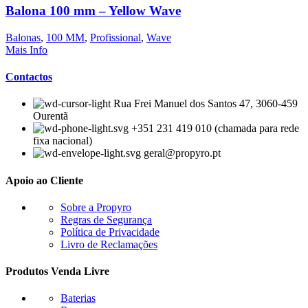
Balona 100 mm – Yellow Wave
Balonas
,
100 MM
,
Profissional
,
Wave
Mais Info
Contactos
Rua Frei Manuel dos Santos 47, 3060-459
Ourentã​
+351 231 419 010 (chamada para rede
fixa nacional)
geral@propyro.pt
Apoio ao Cliente
Sobre a Propyro
Regras de Segurança
Política de Privacidade
Livro de Reclamações
Produtos Venda Livre
Baterias