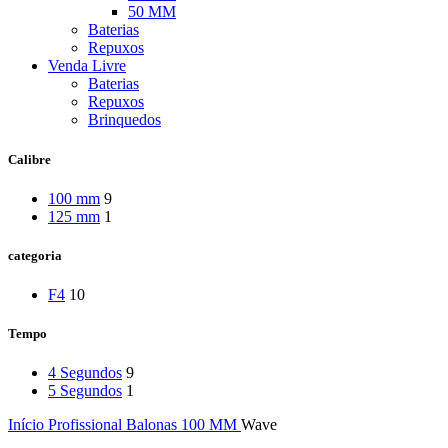
50 MM
Baterias
Repuxos
Venda Livre
Baterias
Repuxos
Brinquedos
Calibre
100 mm
9
125 mm
1
categoria
F4
10
Tempo
4 Segundos
9
5 Segundos
1
Início
Profissional
Balonas
100 MM
Wave