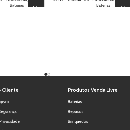
old
Baterias
Sunset Hymn (Z)
Baterias
Info
Info
To
ne
 Cliente
Produtos Venda Livre
opyro
Baterias
Segurança
Repuxos
 Privacidade
Brinquedos