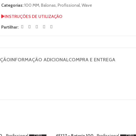
Categorias:
100 MM
,
Balonas
,
Profissional
,
Wave
INSTRUÇÕES DE UTILIZAÇÃO
Partilhar:
IÇÃO
INFORMAÇÃO ADICIONAL
COMPRA E ENTREGA
Mais
Mais
00
Profissional
,
4F127 – Bateria 100
Profissional
,