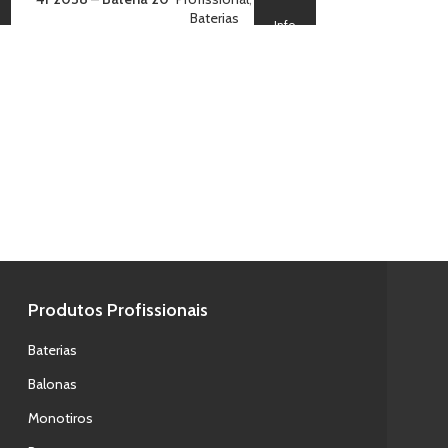
Blood Titanium
Baterias
Info
4F222 – Bateri
Assorted Effec
Produtos Profissionais
Baterias
Balonas
Monotiros