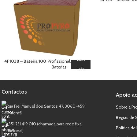
Red, Green, Silver, G
Flash, Crack Mine 
Brocade Crown Mi
Mais
4F1038 – Bateria 100
Profissional
,
Silver Titanium
Baterias
Info
Contactos
Apoio ao
Rua Frei Manuel dos Santos 47, 3060-459
Sobre a Pr
Ourentã​
Regras de 
+351 231 419 010 (chamada para rede fixa
Política de
nacional)