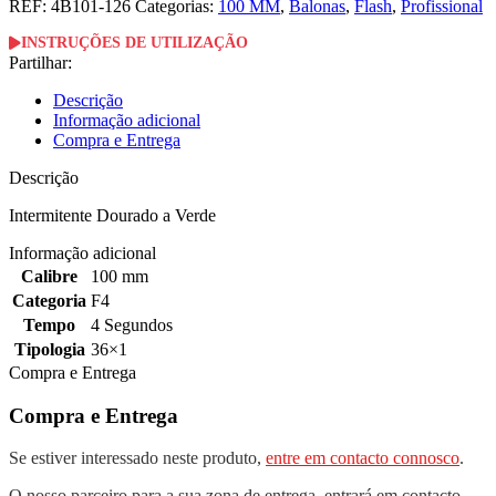
REF:
4B101-126
Categorias:
100 MM
,
Balonas
,
Flash
,
Profissional
INSTRUÇÕES DE UTILIZAÇÃO
Partilhar:
Descrição
Informação adicional
Compra e Entrega
Descrição
Intermitente Dourado a Verde
Informação adicional
Calibre
100 mm
Categoria
F4
Tempo
4 Segundos
Tipologia
36×1
Compra e Entrega
Compra e Entrega
Se estiver interessado neste produto,
entre em contacto connosco
.
O nosso parceiro para a sua zona de entrega, entrará em contacto