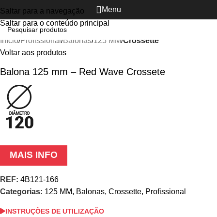
Menu
Saltar para a navegação
Clique para ampliar
Saltar para o conteúdo principal
Início
Profissional
Balonas
125 MM
Crossette
Voltar aos produtos
Balona 125 mm – Red Wave Crossete
MAIS INFO
REF:
4B121-166
Categorias:
125 MM
,
Balonas
,
Crossette
,
Profissional
INSTRUÇÕES DE UTILIZAÇÃO