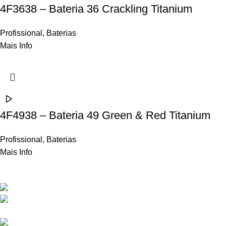
4F3638 – Bateria 36 Crackling Titanium
Profissional
,
Baterias
Mais Info
4F4938 – Bateria 49 Green & Red Titanium
Profissional
,
Baterias
Mais Info
Contactos
Rua Frei Manuel dos Santos 47, 3060-459 Ourentã​
+351 231 419 010 (chamada para rede fixa
nacional)
geral@propyro.pt