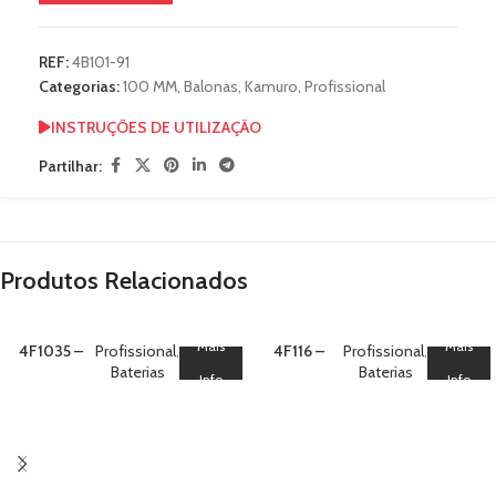
REF:
4B101-91
Categorias:
100 MM
,
Balonas
,
Kamuro
,
Profissional
INSTRUÇÕES DE UTILIZAÇÃO
Partilhar:
Produtos Relacionados
Mais
Mais
4F1035 –
Profissional
,
4F116 –
Profissional
,
Bateria 100
Baterias
Bateria 100
Baterias
Info
Info
Silver Tail V
Green Tail
V
Red Falling
Leaves V V