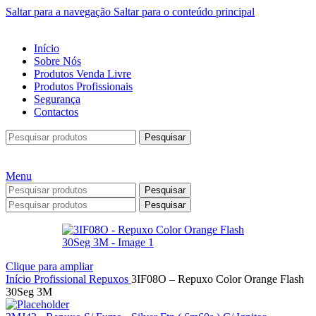
Saltar para a navegação
Saltar para o conteúdo principal
Início
Sobre Nós
Produtos Venda Livre
Produtos Profissionais
Segurança
Contactos
Pesquisar
Menu
Pesquisar
Pesquisar
Clique para ampliar
Início
Profissional
Repuxos
3IF08O – Repuxo Color Orange Flash
30Seg 3M