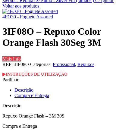
3MJ42 - Repuxo S/ Fumo - Silver Ftn ( 6m60s ) C/ Ignitor
Voltar aos produtos
4FO30 - Foguete Assorted
3IF08O – Repuxo Color
Orange Flash 30Seg 3M
Mais Info
REF:
3IF08O
Categorias:
Profissional
,
Repuxos
INSTRUÇÕES DE UTILIZAÇÃO
Partilhar:
Descrição
Compra e Entrega
Descrição
Repuxo Orange Flash – 3M 30S
Compra e Entrega