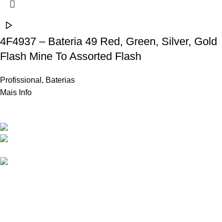
4F4937 – Bateria 49 Red, Green, Silver, Gold
Flash Mine To Assorted Flash
Profissional
,
Baterias
Mais Info
Contactos
Rua Frei Manuel dos Santos 47, 3060-459 Ourentã​
+351 231 419 010 (chamada para rede fixa
nacional)
geral@propyro.pt
Apoio ao Cliente
Sobre a Propyro
Regras de Segurança