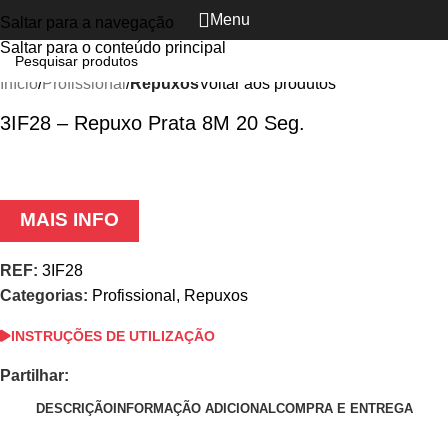
Menu
Saltar para a navegação
Ver vídeo
Clique para ampliar
Saltar para o conteúdo principal
Início
Profissional
Repuxos
Voltar aos produtos
3IF28 – Repuxo Prata 8M 20 Seg.
MAIS INFO
REF:
3IF28
Categorias:
Profissional
,
Repuxos
INSTRUÇÕES DE UTILIZAÇÃO
Partilhar:
DESCRIÇÃO
INFORMAÇÃO ADICIONAL
COMPRA E ENTREGA