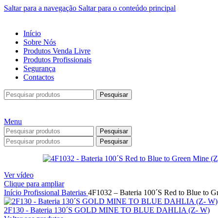
Saltar para a navegação
Saltar para o conteúdo principal
Início
Sobre Nós
Produtos Venda Livre
Produtos Profissionais
Segurança
Contactos
Pesquisar
Menu
Pesquisar
Pesquisar
Ver vídeo
Clique para ampliar
Início
Profissional
Baterias
4F1032 – Bateria 100´S Red to Blue to G
2F130 - Bateria 130´S GOLD MINE TO BLUE DAHLIA (Z- W)