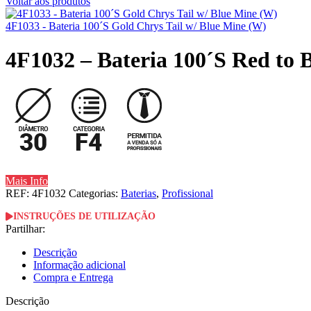
Voltar aos produtos
4F1033 - Bateria 100´S Gold Chrys Tail w/ Blue Mine (W)
4F1032 – Bateria 100´S Red to 
Mais Info
REF:
4F1032
Categorias:
Baterias
,
Profissional
INSTRUÇÕES DE UTILIZAÇÃO
Partilhar:
Descrição
Informação adicional
Compra e Entrega
Descrição