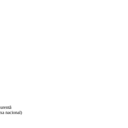
rentã​
xa nacional)