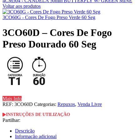
4CM504 - CANDELA 50mm BUTTERFLY W/ GREEN MINE
Voltar aos produtos
3CO60G - Cores De Fogo Preso Verde 60 Seg
3CO60D – Cores De Fogo
Preso Dourado 60 Seg
Mais Info
REF:
3CO60D
Categorias:
Repuxos
,
Venda Livre
INSTRUÇÕES DE UTILIZAÇÃO
Partilhar:
Descrição
Informação adicional