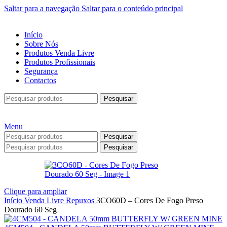
Saltar para a navegação
Saltar para o conteúdo principal
Início
Sobre Nós
Produtos Venda Livre
Produtos Profissionais
Segurança
Contactos
Pesquisar
Menu
Pesquisar
Pesquisar
Clique para ampliar
Início
Venda Livre
Repuxos
3CO60D – Cores De Fogo Preso
Dourado 60 Seg