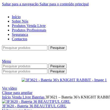
Saltar para a navegação
Saltar para o conteúdo principal
Início
Sobre Nós
Produtos Venda Livre
Produtos Profissionais
Segurança
Contactos
Pesquisar
Menu
Pesquisar
Pesquisar
Ver vídeo
Clique para ampliar
Início
Venda Livre
Baterias
3F3621 – Bateria 36’s KNIGHT RABB
3F3620 - Bateria 36 BEAUTIFUL GIRL