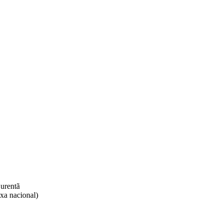
rentã​
xa nacional)