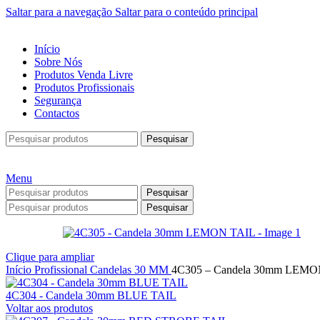
Saltar para a navegação
Saltar para o conteúdo principal
Início
Sobre Nós
Produtos Venda Livre
Produtos Profissionais
Segurança
Contactos
Pesquisar
Menu
Pesquisar
Pesquisar
Clique para ampliar
Início
Profissional
Candelas
30 MM
4C305 – Candela 30mm LEMO
4C304 - Candela 30mm BLUE TAIL
Voltar aos produtos