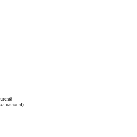
rentã​
xa nacional)