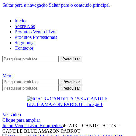
Saltar para a navegação
Saltar para o conteúdo principal
Início
Sobre Nós
Produtos Venda Livre
Produtos Profissionais
Segurança
Contactos
Pesquisar
Menu
Pesquisar
Pesquisar
Ver vídeo
Clique para ampliar
Início
Venda Livre
Brinquedos
4CA13 – CANDELA 15’S –
CANDLE BLUE AMAZON PARROT