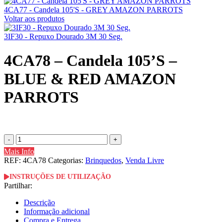
4CA77 - Candela 105'S - GREY AMAZON PARROTS
Voltar aos produtos
3IF30 - Repuxo Dourado 3M 30 Seg.
4CA78 – Candela 105’S –
BLUE & RED AMAZON
PARROTS
Quantidade
de
Mais Info
4CA78
REF:
4CA78
Categorias:
Brinquedos
,
Venda Livre
-
Candela
INSTRUÇÕES DE UTILIZAÇÃO
105'S
Partilhar:
-
BLUE
Descrição
&
Informação adicional
RED
Compra e Entrega