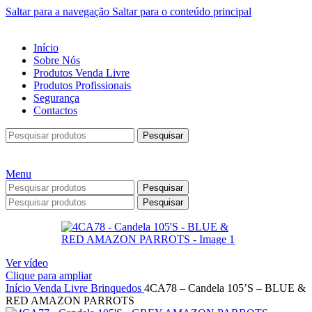
Saltar para a navegação
Saltar para o conteúdo principal
Início
Sobre Nós
Produtos Venda Livre
Produtos Profissionais
Segurança
Contactos
Pesquisar
Menu
Pesquisar
Pesquisar
Ver vídeo
Clique para ampliar
Início
Venda Livre
Brinquedos
4CA78 – Candela 105’S – BLUE &
RED AMAZON PARROTS