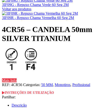
3IF09G - Repuxo Chama Verde 60 Seg 2M
Voltar aos produtos
3IF09R - Repuxo Chama Vermelha 60 Seg 2M
4CR56 – CANDELA 50mm
SILVER TITANIUM
Mais Info
REF:
4CR56
Categorias:
50 MM
,
Monotiros
,
Profissional
INSTRUÇÕES DE UTILIZAÇÃO
Partilhar:
Descrição