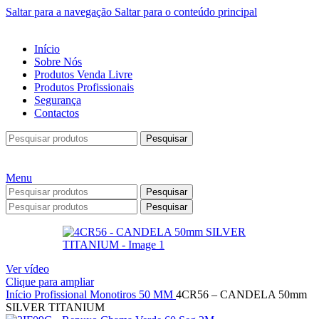
Saltar para a navegação
Saltar para o conteúdo principal
Início
Sobre Nós
Produtos Venda Livre
Produtos Profissionais
Segurança
Contactos
Pesquisar
Menu
Pesquisar
Pesquisar
Ver vídeo
Clique para ampliar
Início
Profissional
Monotiros
50 MM
4CR56 – CANDELA 50mm
SILVER TITANIUM