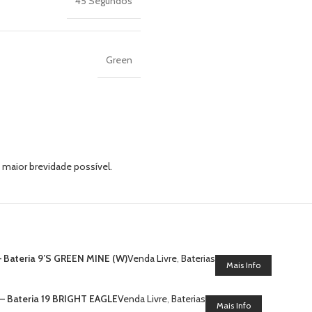
45 Segundos
Green
 maior brevidade possível.
 Bateria 9’S GREEN MINE (W)
Venda Livre
,
Baterias
Mais Info
– Bateria 19 BRIGHT EAGLE
Venda Livre
,
Baterias
Mais Info