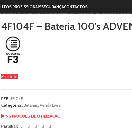
UTOS PROFISSIONAIS
SEGURANÇA
CONTACTOS
Início
Venda Livre
Baterias
4F104F – Bateria 100’s ADVENTUROUS OTT
4F104F – Bateria 100’s AD
Mais Info
REF:
4F104F
Categorias:
Baterias
,
Venda Livre
INSTRUÇÕES DE UTILIZAÇÃO
Partilhar: