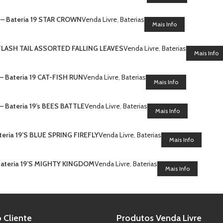
 – Bateria 19 STAR CROWN
Venda Livre
,
Baterias
Mais Info
9 FLASH TAIL ASSORTED FALLING LEAVES
Venda Livre
,
Baterias
Mais Info
– Bateria 19 CAT-FISH RUN
Venda Livre
,
Baterias
Mais Info
– Bateria 19’s BEES BATTLE
Venda Livre
,
Baterias
Mais Info
teria 19’S BLUE SPRING FIREFLY
Venda Livre
,
Baterias
Mais Info
Bateria 19’S MIGHTY KINGDOM
Venda Livre
,
Baterias
Mais Info
 Cliente
Produtos Venda Livre