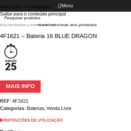
Menu
Saltar para a navegação
Ver vídeo
Clique para ampliar
Saltar para o conteúdo principal
Início
Venda Livre
Baterias
Voltar aos produtos
4F1621 – Bateria 16 BLUE DRAGON
MAIS INFO
REF:
4F1621
Categorias:
Baterias
,
Venda Livre
INSTRUÇÕES DE UTILIZAÇÃO