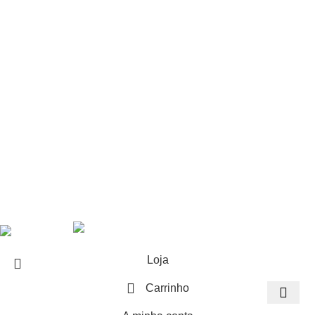
Brinquedos
Produtos Profissionais
Baterias
Balonas
Monotiros
Repuxos
Candelas
© 2026 - Propyro, Lda
Loja
Carrinho