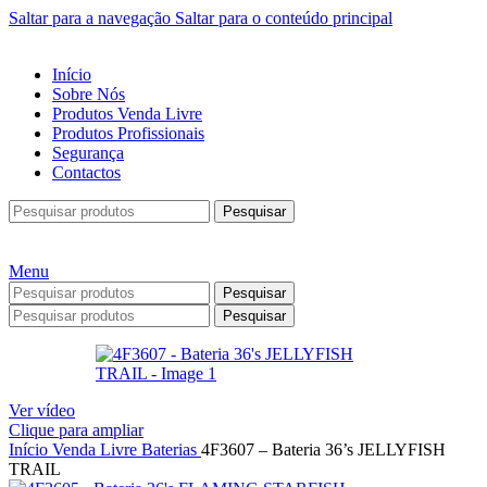
Saltar para a navegação
Saltar para o conteúdo principal
Início
Sobre Nós
Produtos Venda Livre
Produtos Profissionais
Segurança
Contactos
Pesquisar
Menu
Pesquisar
Pesquisar
Ver vídeo
Clique para ampliar
Início
Venda Livre
Baterias
4F3607 – Bateria 36’s JELLYFISH
TRAIL