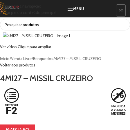
Saltar para a navegação
MENU
Saltar para o conteúdo principal
Ver vídeo
Clique para ampliar
Início
Venda Livre
Brinquedos
4MI27 – MISSIL CRUZEIRO
Voltar aos produtos
4MI27 – MISSIL CRUZEIRO
MAIS INFO