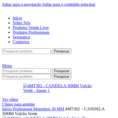
Saltar para a navegação
Saltar para o conteúdo principal
Início
Sobre Nós
Produtos Venda Livre
Produtos Profissionais
Segurança
Contactos
Pesquisar
Menu
Pesquisar
Pesquisar
Ver vídeo
Clique para ampliar
Início
Profissional
Monotiros
30 MM
4MT302 – CANDELA
30MM Vulcão Verde