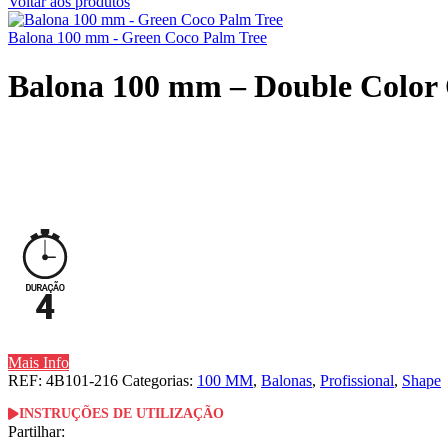
Voltar aos produtos
Balona 100 mm - Green Coco Palm Tree
Balona 100 mm – Double Color
Mais Info
REF:
4B101-216
Categorias:
100 MM
,
Balonas
,
Profissional
,
Shape
INSTRUÇÕES DE UTILIZAÇÃO
Partilhar: