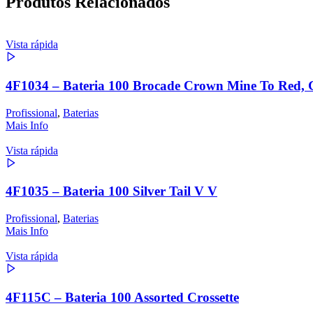
Produtos Relacionados
Vista rápida
4F1034 – Bateria 100 Brocade Crown Mine To Red, G
Profissional
,
Baterias
Mais Info
Vista rápida
4F1035 – Bateria 100 Silver Tail V V
Profissional
,
Baterias
Mais Info
Vista rápida
4F115C – Bateria 100 Assorted Crossette