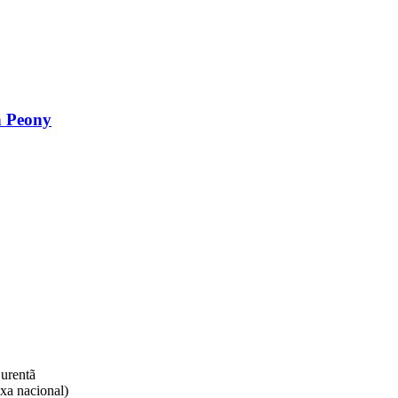
h Peony
rentã​
xa nacional)