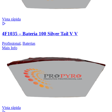
Vista rápida
4F1035 – Bateria 100 Silver Tail V V
Profissional
,
Baterias
Mais Info
Vista rápida