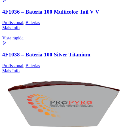
4F1036 – Bateria 100 Multicolor Tail V V
Profissional
,
Baterias
Mais Info
Vista rápida
4F1038 – Bateria 100 Silver Titanium
Profissional
,
Baterias
Mais Info