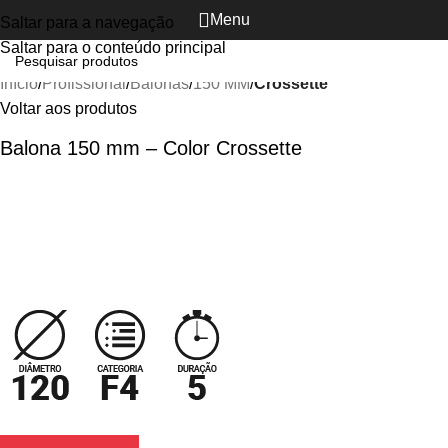
Menu
Saltar para a navegação
Ver vídeo
Clique para ampliar
Saltar para o conteúdo principal
Início
Profissional
Balonas
150 MM
Crossette
Voltar aos produtos
Balona 150 mm – Color Crossette