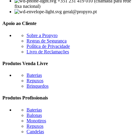
+351 231 419 010 (chamada para rede
fixa nacional)
geral@propyro.pt
Apoio ao Cliente
Sobre a Propyro
Regras de Segurança
Política de Privacidade
Livro de Reclamações
Produtos Venda Livre
Baterias
Repuxos
Brinquedos
Produtos Profissionais
Baterias
Balonas
Monotiros
Repuxos
Candelas