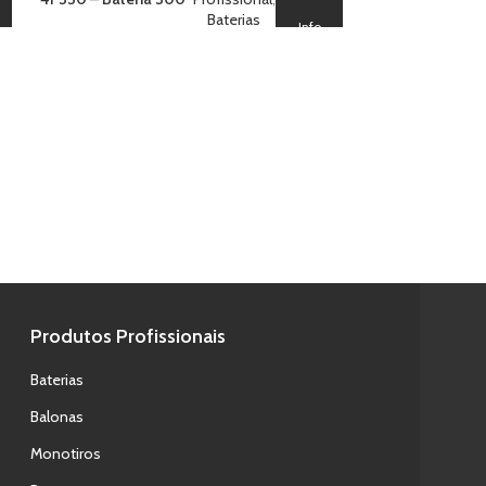
Assorted Effects
Baterias
Info
4F3638 – Bateri
Crackling Tita
Produtos Profissionais
Baterias
Balonas
Monotiros