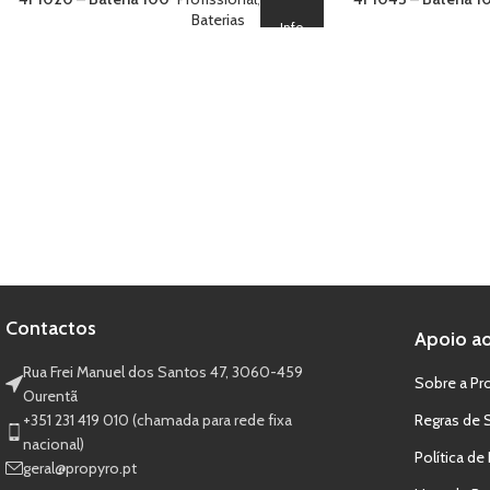
Crack Willow Crossette
Baterias
Red, Yellow, Purple
Info
Silver Tail To Wav
Green Strobe
Contactos
Apoio ao
Rua Frei Manuel dos Santos 47, 3060-459
Sobre a Pr
Ourentã​
+351 231 419 010 (chamada para rede fixa
Regras de 
nacional)
Política de
geral@propyro.pt