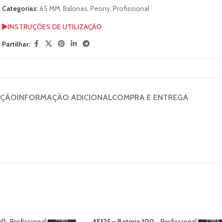
Categorias:
65 MM
,
Balonas
,
Peony
,
Profissional
INSTRUÇÕES DE UTILIZAÇÃO
Partilhar:
IÇÃO
INFORMAÇÃO ADICIONAL
COMPRA E ENTREGA
Mais
Mais
00
Profissional
,
4F125 – Bateria 100
Profissional
,