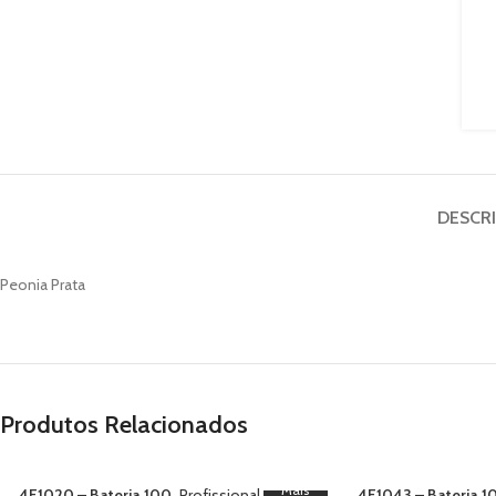
DESCR
Peonia Prata
Produtos Relacionados
Mais
4F1020 – Bateria 100
Profissional
,
4F1043 – Bateria 1