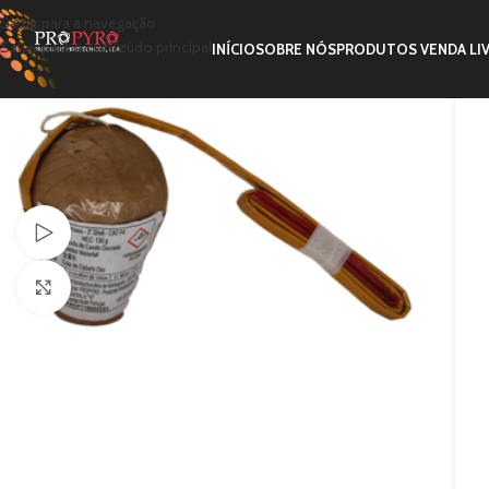
Saltar para a navegação
Saltar para o conteúdo principal
INÍCIO
SOBRE NÓS
PRODUTOS VENDA LI
Ver vídeo
Clique para ampliar