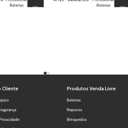
,
Baterias
Red Star W/Flashing V
Baterias
Info
Info
e
V
 Cliente
Produtos Venda Livre
opyro
Baterias
Segurança
Repuxos
 Privacidade
Brinquedos