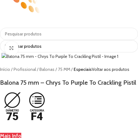
MENU
Clique para ampliar
Início
Profissional
Balonas
75 MM
Especiais
Voltar aos produtos
Balona 75 mm – Chrys To Purple To Crackling Pistil
Mais Info