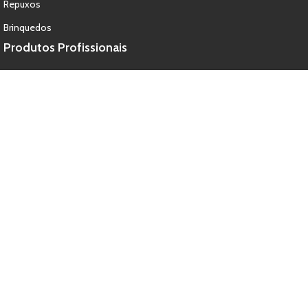
Repuxos
Brinquedos
Produtos Profissionais
Baterias
Balonas
Monotiros
Repuxos
Candelas
© 2026 - Propyro, Lda