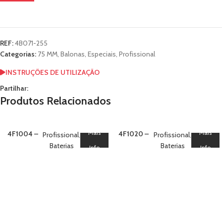
REF:
4B071-255
Categorias:
75 MM
,
Balonas
,
Especiais
,
Profissional
INSTRUÇÕES DE UTILIZAÇÃO
Partilhar:
Produtos Relacionados
Mais
Mais
4F1004 –
4F1020 –
Profissional
,
Profissional
,
Bateria 100
Bateria 100
Baterias
Baterias
Info
Info
Crossette
Crack
Bouquet
Willow
Crossette