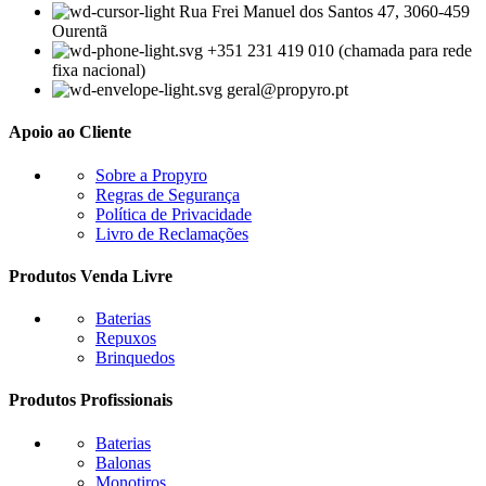
Rua Frei Manuel dos Santos 47, 3060-459
Ourentã​
+351 231 419 010 (chamada para rede
fixa nacional)
geral@propyro.pt
Apoio ao Cliente
Sobre a Propyro
Regras de Segurança
Política de Privacidade
Livro de Reclamações
Produtos Venda Livre
Baterias
Repuxos
Brinquedos
Produtos Profissionais
Baterias
Balonas
Monotiros