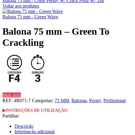
Balona 75 mm - Color Peony W/ Crack Pistil W/ Tail
Voltar aos produtos
Balona 75 mm - Green Wave
Balona 75 mm – Green To
Crackling
Mais Info
REF:
4B071-7
Categorias:
75 MM
,
Balonas
,
Peony
,
Profissional
INSTRUÇÕES DE UTILIZAÇÃO
Partilhar:
Descrição
Informação adicional