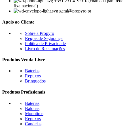
+351 231 419 010 (chamada para rede
fixa nacional)
geral@propyro.pt
Apoio ao Cliente
Sobre a Propyro
Regras de Segurança
Política de Privacidade
Livro de Reclamações
Produtos Venda Livre
Baterias
Repuxos
Brinquedos
Produtos Profissionais
Baterias
Balonas
Monotiros
Repuxos
Candelas