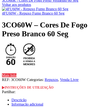
3CO60R - Cores De Fogo Preso Vermelho 60 Seg
Voltar aos produtos
4FU60W - Repuxo Fumo Branco 60 Seg
3CO60W – Cores De Fogo
Preso Branco 60 Seg
Mais Info
REF:
3CO60W
Categorias:
Repuxos
,
Venda Livre
INSTRUÇÕES DE UTILIZAÇÃO
Partilhar:
Descrição
Informação adicional