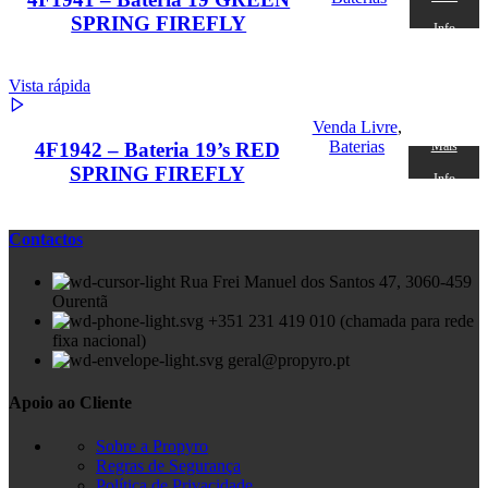
SPRING FIREFLY
Info
Vista rápida
Venda Livre
,
Baterias
4F1942 – Bateria 19’s RED
Mais
SPRING FIREFLY
Info
Contactos
Rua Frei Manuel dos Santos 47, 3060-459
Ourentã​
+351 231 419 010 (chamada para rede
fixa nacional)
geral@propyro.pt
Apoio ao Cliente
Sobre a Propyro
Regras de Segurança
Política de Privacidade