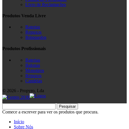
Livro de Reclamações
Produtos Venda Livre
Baterias
Repuxos
Brinquedos
Produtos Profissionais
Baterias
Balonas
Monotiros
Repuxos
Candelas
© 2026 - Propyro, Lda
Pesquisar
Comece a escrever para ver os produtos que procura.
Início
Sobre Nós