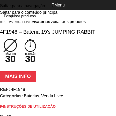
Menu
Saltar para a navegação
Ver vídeo
Clique para ampliar
Saltar para o conteúdo principal
Início
Venda Livre
Baterias
Voltar aos produtos
4F1948 – Bateria 19’s JUMPING RABBIT
MAIS INFO
REF:
4F1948
Categorias:
Baterias
,
Venda Livre
INSTRUÇÕES DE UTILIZAÇÃO