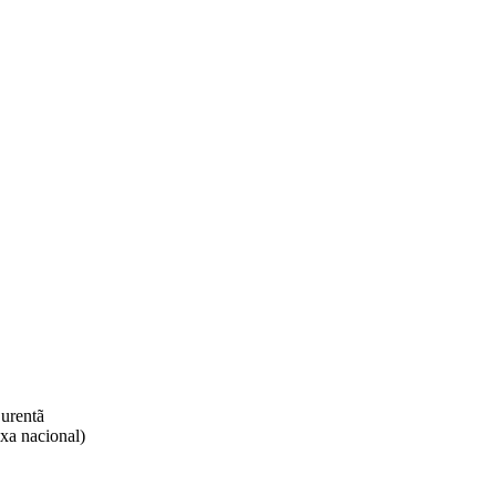
rentã​
xa nacional)