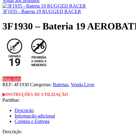
Voltar aos produtos
3F1935 - Bateria 19 RUGGED RACER
3F1930 – Bateria 19 AEROB
Mais Info
REF:
4F1930
Categorias:
Baterias
,
Venda Livre
INSTRUÇÕES DE UTILIZAÇÃO
Partilhar:
Descrição
Informação adicional
Compra e Entrega
Descrição