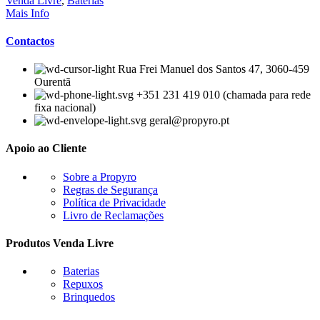
Venda Livre
,
Baterias
Mais Info
Contactos
Rua Frei Manuel dos Santos 47, 3060-459
Ourentã​
+351 231 419 010 (chamada para rede
fixa nacional)
geral@propyro.pt
Apoio ao Cliente
Sobre a Propyro
Regras de Segurança
Política de Privacidade
Livro de Reclamações
Produtos Venda Livre
Baterias
Repuxos
Brinquedos