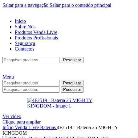
Saltar para a navegação
Saltar para o conteúdo principal
Início
Sobre Nós
Produtos Venda Livre
Produtos Profissionais
Segurança
Contactos
Pesquisar
Menu
Pesquisar
Pesquisar
Ver vídeo
Clique para ampliar
Início
Venda Livre
Baterias
4F2519 – Bateria 25 MIGHTY
KINGDOM