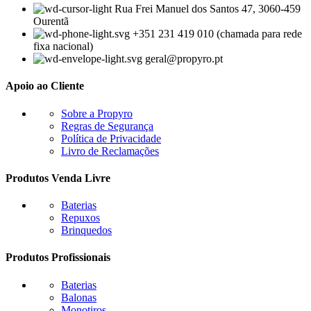
Rua Frei Manuel dos Santos 47, 3060-459
Ourentã​
+351 231 419 010 (chamada para rede
fixa nacional)
geral@propyro.pt
Apoio ao Cliente
Sobre a Propyro
Regras de Segurança
Política de Privacidade
Livro de Reclamações
Produtos Venda Livre
Baterias
Repuxos
Brinquedos
Produtos Profissionais
Baterias
Balonas
Monotiros