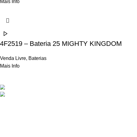
Mais Info
4F2519 – Bateria 25 MIGHTY KINGDOM
Venda Livre
,
Baterias
Mais Info
Contactos
Rua Frei Manuel dos Santos 47, 3060-459 Ourentã​
+351 231 419 010 (chamada para rede fixa
nacional)
geral@propyro.pt
Apoio ao Cliente
Sobre a Propyro