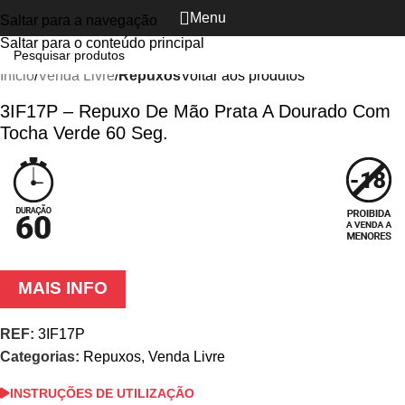
Menu
Saltar para a navegação
Clique para ampliar
Saltar para o conteúdo principal
Início
Venda Livre
Repuxos
Voltar aos produtos
3IF17P – Repuxo De Mão Prata A Dourado Com
Tocha Verde 60 Seg.
MAIS INFO
REF:
3IF17P
Categorias:
Repuxos
,
Venda Livre
INSTRUÇÕES DE UTILIZAÇÃO