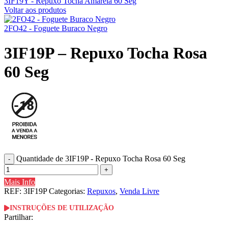
3IF19Y - Repuxo Tocha Amarela 60 Seg
Voltar aos produtos
2FO42 - Foguete Buraco Negro
3IF19P – Repuxo Tocha Rosa
60 Seg
Quantidade de 3IF19P - Repuxo Tocha Rosa 60 Seg
Mais Info
REF:
3IF19P
Categorias:
Repuxos
,
Venda Livre
INSTRUÇÕES DE UTILIZAÇÃO
Partilhar: