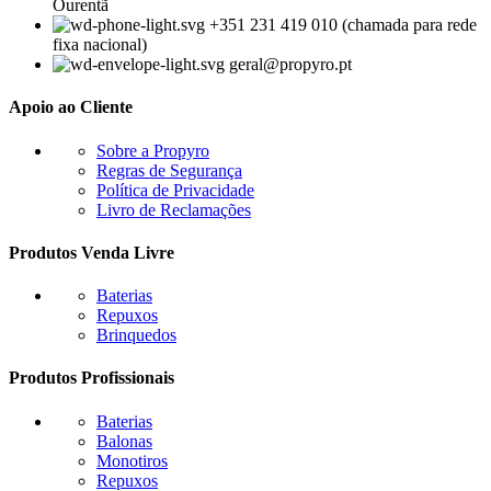
Ourentã​
+351 231 419 010 (chamada para rede
fixa nacional)
geral@propyro.pt
Apoio ao Cliente
Sobre a Propyro
Regras de Segurança
Política de Privacidade
Livro de Reclamações
Produtos Venda Livre
Baterias
Repuxos
Brinquedos
Produtos Profissionais
Baterias
Balonas
Monotiros
Repuxos