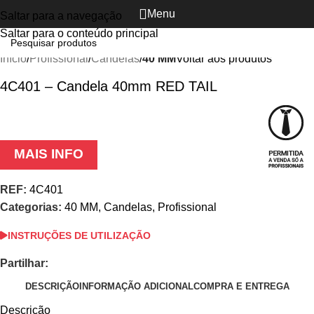
Menu
Saltar para a navegação
Clique para ampliar
Saltar para o conteúdo principal
Início
Profissional
Candelas
40 MM
Voltar aos produtos
4C401 – Candela 40mm RED TAIL
MAIS INFO
REF:
4C401
Categorias:
40 MM
,
Candelas
,
Profissional
INSTRUÇÕES DE UTILIZAÇÃO
Partilhar:
DESCRIÇÃO
INFORMAÇÃO ADICIONAL
COMPRA E ENTREGA
Descrição