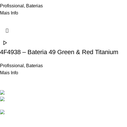
Profissional
,
Baterias
Mais Info
4F4938 – Bateria 49 Green & Red Titanium
Profissional
,
Baterias
Mais Info
Contactos
Rua Frei Manuel dos Santos 47, 3060-459 Ourentã​
+351 231 419 010 (chamada para rede fixa
nacional)
geral@propyro.pt
Apoio ao Cliente