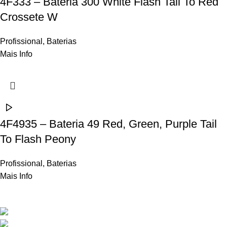
4F333 – Bateria 300 White Flash Tail To Red
Crossete W
Profissional
,
Baterias
Mais Info
4F4935 – Bateria 49 Red, Green, Purple Tail
To Flash Peony
Profissional
,
Baterias
Mais Info
Contactos
Rua Frei Manuel dos Santos 47, 3060-459 Ourentã​
+351 231 419 010 (chamada para rede fixa