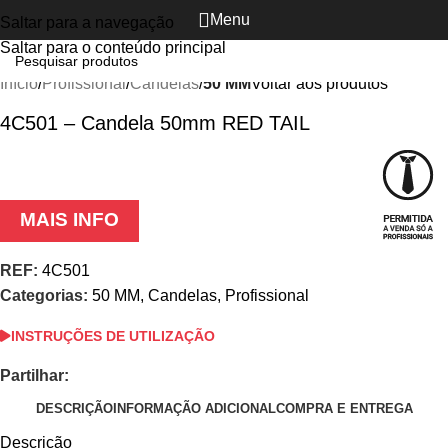
Menu
Saltar para a navegação
Clique para ampliar
Saltar para o conteúdo principal
Início
Profissional
Candelas
50 MM
Voltar aos produtos
4C501 – Candela 50mm RED TAIL
MAIS INFO
REF:
4C501
Categorias:
50 MM
,
Candelas
,
Profissional
INSTRUÇÕES DE UTILIZAÇÃO
Partilhar:
DESCRIÇÃO
INFORMAÇÃO ADICIONAL
COMPRA E ENTREGA
Descrição