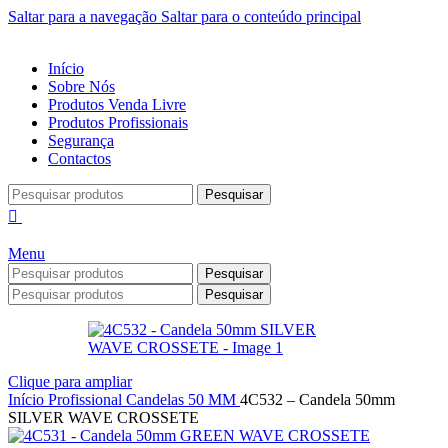
Saltar para a navegação
Saltar para o conteúdo principal
Início
Sobre Nós
Produtos Venda Livre
Produtos Profissionais
Segurança
Contactos
Pesquisar
Menu
Pesquisar
Pesquisar
Clique para ampliar
Início
Profissional
Candelas
50 MM
4C532 – Candela 50mm
SILVER WAVE CROSSETE