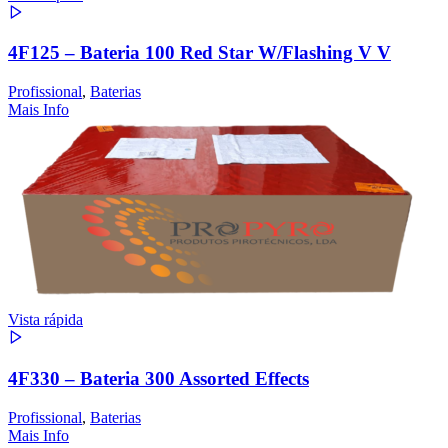
4F125 – Bateria 100 Red Star W/Flashing V V
Profissional
,
Baterias
Mais Info
Vista rápida
4F330 – Bateria 300 Assorted Effects
Profissional
,
Baterias
Mais Info