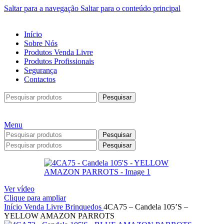
Saltar para a navegação
Saltar para o conteúdo principal
Início
Sobre Nós
Produtos Venda Livre
Produtos Profissionais
Segurança
Contactos
Pesquisar
Menu
Pesquisar
Pesquisar
Ver vídeo
Clique para ampliar
Início
Venda Livre
Brinquedos
4CA75 – Candela 105’S –
YELLOW AMAZON PARROTS