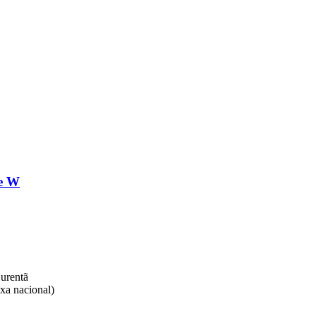
te W
rentã​
xa nacional)