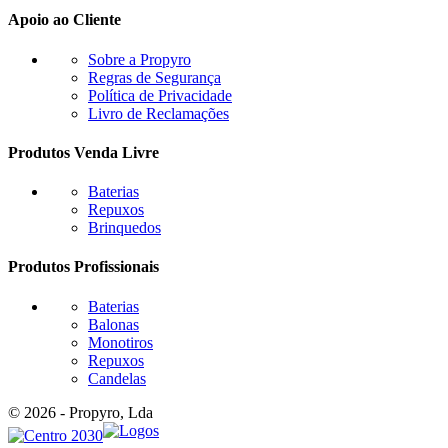
Apoio ao Cliente
Sobre a Propyro
Regras de Segurança
Política de Privacidade
Livro de Reclamações
Produtos Venda Livre
Baterias
Repuxos
Brinquedos
Produtos Profissionais
Baterias
Balonas
Monotiros
Repuxos
Candelas
© 2026 - Propyro, Lda