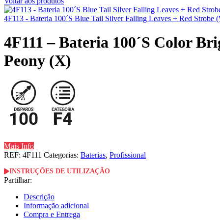
Voltar aos produtos
4F113 - Bateria 100´S Blue Tail Silver Falling Leaves + Red Strobe 
4F111 – Bateria 100´S Color Br
Peony (X)
Mais Info
REF:
4F111
Categorias:
Baterias
,
Profissional
INSTRUÇÕES DE UTILIZAÇÃO
Partilhar:
Descrição
Informação adicional
Compra e Entrega